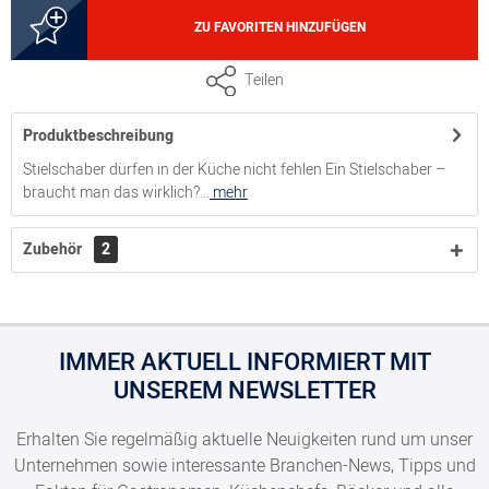
3000247098
ZU FAVORITEN HINZUFÜGEN
Stielschaber, Kunststoffgriff, Gesamtlänge 27 cm,
Teilen
Schaberbreite 5,5 cm
Produktbeschreibung
3000247108
Stielschaber dürfen in der Küche nicht fehlen Ein Stielschaber –
braucht man das wirklich?...
mehr
Stielschaber, Kunststoffgriff, Gesamtlänge 33 cm,
Schaberbreite 7 cm
Zubehör
2
3000247148
Stielschaber, Kunststoffgriff, Gesamtlänge 50 cm,
Schaberbreite 7 cm
IMMER AKTUELL INFORMIERT MIT
UNSEREM NEWSLETTER
5000247011
Erhalten Sie regelmäßig aktuelle Neuigkeiten rund um unser
Stielschaber, Holzgriff, Gesamtlänge 27 cm,
Unternehmen sowie interessante Branchen-News, Tipps und
Schaberbreite 5 cm