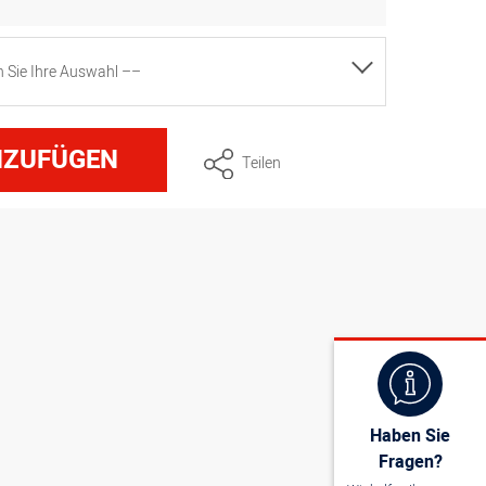
en Sie Ihre Auswahl ––
, Trichter ø 7,5 cm x Höhe 11 cm
NZUFÜGEN
Teilen
m, Trichter ø 10 cm x Höhe 15,5 cm
mm, Trichter ø 12 cm x Höhe 18 cm
mm, Trichter ø 15 cm x Höhe 22 cm
, Trichter ø 4 cm x Höhe 6,5 cm
Haben Sie
Fragen?
, Trichter ø 5 cm x Höhe 8,5 cm