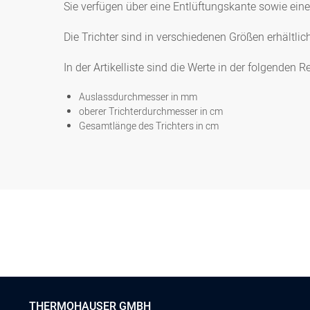
Sie verfügen über eine Entlüftungskante sowie ein
Die Trichter sind in verschiedenen Größen erhältlic
In der Artikelliste sind die Werte in der folgenden R
Auslassdurchmesser in mm
oberer Trichterdurchmesser in cm
Gesamtlänge des Trichters in cm
THERMOHAUSER GMBH