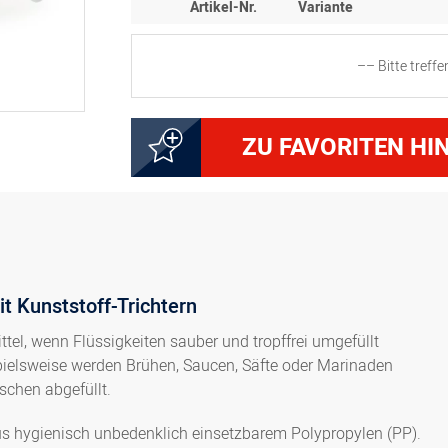
Artikel-Nr.
Variante
–– Bitte treff
8300009751
Trichter, Auslass ø 6 mm
ZU FAVORITEN HI
8300009753
Trichter, Auslass ø 8 m
8300009754
Trichter, Auslass ø 11 
t Kunststoff-Trichtern
8300009755
Trichter, Auslass ø 15 
ittel, wenn Flüssigkeiten sauber und tropffrei umgefüllt
pielsweise werden Brühen, Saucen, Säfte oder Marinaden
8300010005
Trichter, Auslass ø 4 mm
aschen abgefüllt.
us hygienisch unbedenklich einsetzbarem Polypropylen (PP).
8300010774
Trichter, Auslass ø 7 mm