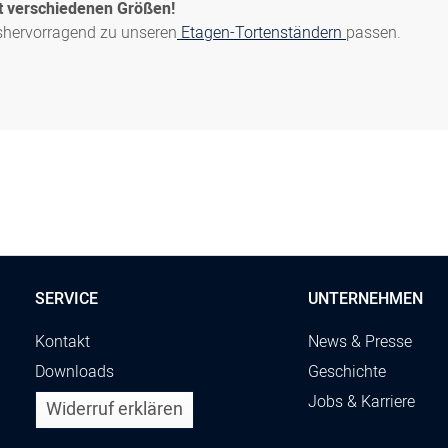
it verschiedenen Größen!
8300010876
Tortenringe-Set, 4-teilig 
nshervorragend zu unseren
Etagen-Tortenständern
passen.
8300010877
Tortenringe-Set, 3-teilig
SERVICE
UNTERNEHMEN
Kontakt
News & Presse
Downloads
Geschichte
Jobs & Karriere
Widerruf erklären