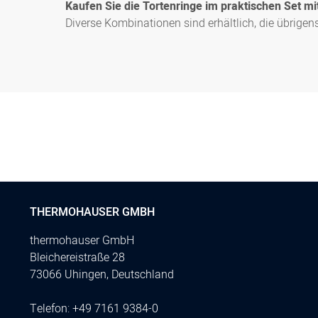
Kaufen Sie die Tortenringe im praktischen Set m
Diverse Kombinationen sind erhältlich, die übrige
THERMOHAUSER GMBH
thermohauser GmbH
Bleichereistraße 28
73066 Uhingen, Deutschland
Telefon:
+49 7161 9384-0