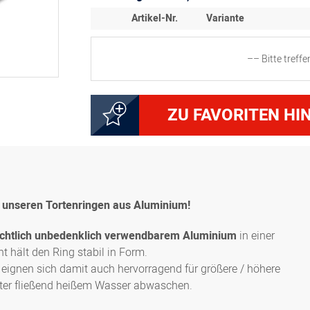
Artikel-Nr.
Variante
–– Bitte treff
Tortenringe-Set, 9-teilig 
8300010871
cm)
ZU FAVORITEN HI
8300010872
Tortenringe-Set, 8-teilig 
8300010873
Tortenringe-Set, 7-teilig 
it unseren Tortenringen aus Aluminium!
8300010874
Tortenringe-Set, 6-teilig 
echtlich unbedenklich verwendbarem Aluminium
in einer
t hält den Ring stabil in Form.
eignen sich damit auch hervorragend für größere / höhere
8300010875
Tortenringe-Set, 5-teilig 
nter fließend heißem Wasser abwaschen.